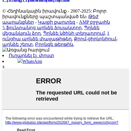
© Հեղինակային իրավունք - 2007-2025: Բոլոր
իրավունքները պաշտպանված են։
Թեժ
ապրանքներ
-
Կայքի քարտեզ
-
AMP բջջային
5 ֆունտանոց պղնձե ձուլակտոր
,
Պղնձե
վեցանկյուն ձող
,
Պղնձե կծիկի տեղադրում
,
1
ունցիա պղնձե փայլաթիթեղ
,
Քրոմ-ցիրկոնիում-
պղնձե շերտ
,
Բրոնզե թերթիկ
,
Ուղարկել էլ. փոստ
WhatsApp
x