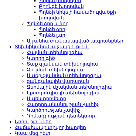
Պղնձե խողովակ
Բրոնզե խողովակ
Պղնձի նիկելի համաձուլվածքի
խողովակ
Պղնձե ձող և ձող
Պղնձե ձող
Պղնձե լար
Այլ անհատականացված ապրանքներ
Տեխնիկական աջակցություն
Հալման տեխնոլոգիա
Կտրող գիծ
Տաք գլանման տեխնոլոգիա
Ձուլման տեխնոլոգիա
Սառը գլանման տեխնոլոգիա
զանգակային վառարան
Ջերմային մշակման տեխնոլոգիա
Էքստրուզիայի տեխնոլոգիա
Սպեկտրոմետր
Հաղորդականության չափիչ
Կարծրության չափիչ
Դիմադրության դետեկտոր
Նորություններ
Հաճախակի տրվող հարցեր
Կապ մեզ հետ