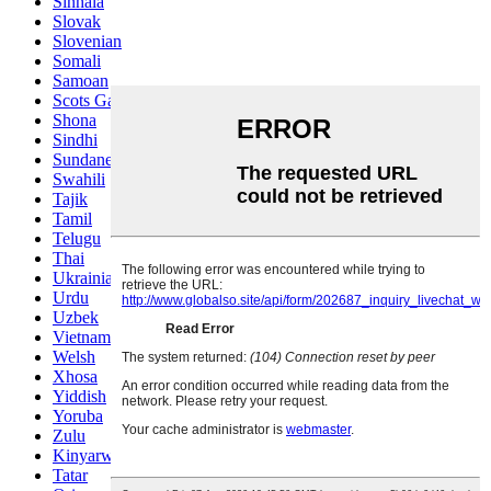
Sinhala
Slovak
Slovenian
Somali
Samoan
Scots Gaelic
Shona
Sindhi
Sundanese
Swahili
Tajik
Tamil
Telugu
Thai
Ukrainian
Urdu
Uzbek
Vietnamese
Welsh
Xhosa
Yiddish
Yoruba
Zulu
Kinyarwanda
Tatar