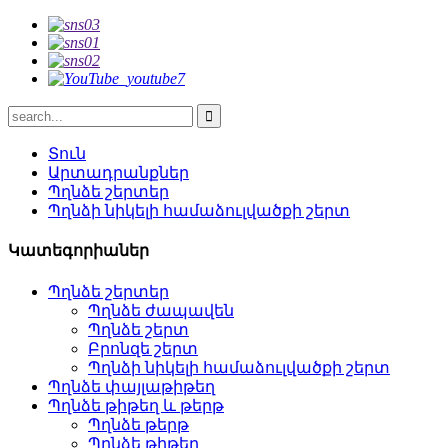
Տուն
Արտադրանքներ
Պղնձե շերտեր
Պղնձի նիկելի համաձուլվածքի շերտ
Կատեգորիաներ
Պղնձե շերտեր
Պղնձե ժապավեն
Պղնձե շերտ
Բրոնզե շերտ
Պղնձի նիկելի համաձուլվածքի շերտ
Պղնձե փայլաթիթեղ
Պղնձե թիթեղ և թերթ
Պղնձե թերթ
Պղնձե թիթեղ