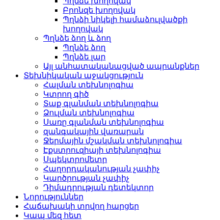
Պղնձե խողովակ
Բրոնզե խողովակ
Պղնձի նիկելի համաձուլվածքի
խողովակ
Պղնձե ձող և ձող
Պղնձե ձող
Պղնձե լար
Այլ անհատականացված ապրանքներ
Տեխնիկական աջակցություն
Հալման տեխնոլոգիա
Կտրող գիծ
Տաք գլանման տեխնոլոգիա
Ձուլման տեխնոլոգիա
Սառը գլանման տեխնոլոգիա
զանգակային վառարան
Ջերմային մշակման տեխնոլոգիա
Էքստրուզիայի տեխնոլոգիա
Սպեկտրոմետր
Հաղորդականության չափիչ
Կարծրության չափիչ
Դիմադրության դետեկտոր
Նորություններ
Հաճախակի տրվող հարցեր
Կապ մեզ հետ