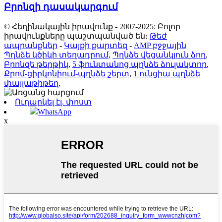
Բրոնզի դասակարգում
© Հեղինակային իրավունք - 2007-2025: Բոլոր
իրավունքները պաշտպանված են։
Թեժ
ապրանքներ
-
Կայքի քարտեզ
-
AMP բջջային
Պղնձե կծիկի տեղադրում
,
Պղնձե վեցանկյուն ձող
,
Բրոնզե թերթիկ
,
5 ֆունտանոց պղնձե ձուլակտոր
,
Քրոմ-ցիրկոնիում-պղնձե շերտ
,
1 ունցիա պղնձե
փայլաթիթեղ
,
Ուղարկել էլ. փոստ
WhatsApp
x