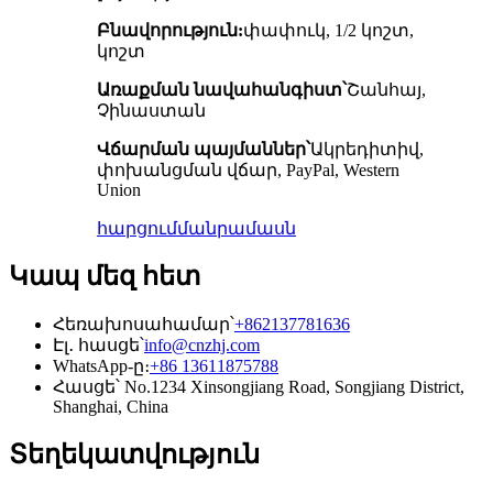
Բնավորություն:
փափուկ, 1/2 կոշտ,
կոշտ
Առաքման նավահանգիստ՝
Շանհայ,
Չինաստան
Վճարման պայմաններ՝
Ակրեդիտիվ,
փոխանցման վճար, PayPal, Western
Union
հարցում
մանրամասն
Կապ մեզ հետ
Հեռախոսահամար՝
+862137781636
Էլ․ հասցե՝
info@cnzhj.com
WhatsApp-ը։
+86 13611875788
Հասցե՝ No.1234 Xinsongjiang Road, Songjiang District,
Shanghai, China
Տեղեկատվություն