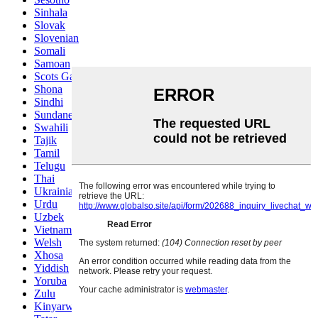
Sinhala
Slovak
Slovenian
Somali
Samoan
Scots Gaelic
Shona
Sindhi
Sundanese
Swahili
Tajik
Tamil
Telugu
Thai
Ukrainian
Urdu
Uzbek
Vietnamese
Welsh
Xhosa
Yiddish
Yoruba
Zulu
Kinyarwanda